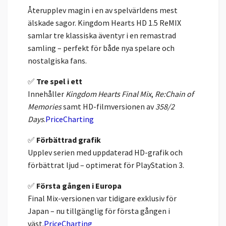
Återupplev magin i en av spelvärldens mest
älskade sagor. Kingdom Hearts HD 1.5 ReMIX
samlar tre klassiska äventyr i en remastrad
samling – perfekt för både nya spelare och
nostalgiska fans.
✅
Tre spel i ett
Innehåller
Kingdom Hearts Final Mix
,
Re:Chain of
Memories
samt HD-filmversionen av
358/2
Days
.
PriceCharting
✅
Förbättrad grafik
Upplev serien med uppdaterad HD-grafik och
förbättrat ljud – optimerat för PlayStation 3.
✅
Första gången i Europa
Final Mix-versionen var tidigare exklusiv för
Japan – nu tillgänglig för första gången i
väst.
PriceCharting