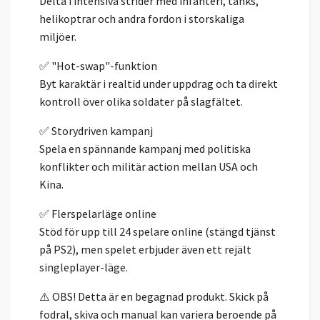
Delta i intensiva strider med infanteri, tanks,
helikoptrar och andra fordon i storskaliga
miljöer.
✅ "Hot-swap"-funktion
Byt karaktär i realtid under uppdrag och ta direkt
kontroll över olika soldater på slagfältet.
✅ Storydriven kampanj
Spela en spännande kampanj med politiska
konflikter och militär action mellan USA och
Kina.
✅ Flerspelarläge online
Stöd för upp till 24 spelare online (stängd tjänst
på PS2), men spelet erbjuder även ett rejält
singleplayer-läge.
⚠️ OBS! Detta är en begagnad produkt. Skick på
fodral, skiva och manual kan variera beroende på