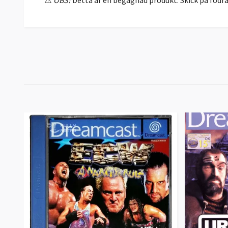
⚠️
OBS!
Detta är en begagnad produkt. Skick på fodra