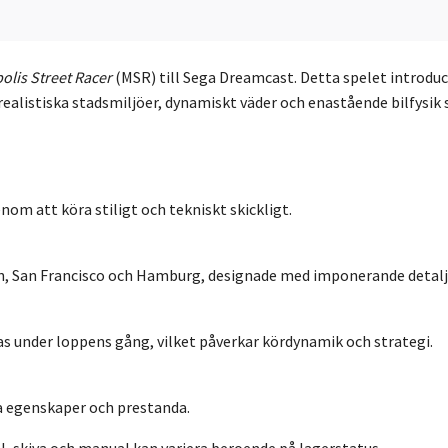
olis Street Racer
(MSR) till Sega Dreamcast.
Detta spelet introduc
ealistiska stadsmiljöer, dynamiskt väder och enastående bilfysik 
om att köra stiligt och tekniskt skickligt.
n, San Francisco och Hamburg, designade med imponerande detal
s under loppens gång, vilket påverkar kördynamik och strategi.
ka egenskaper och prestanda.