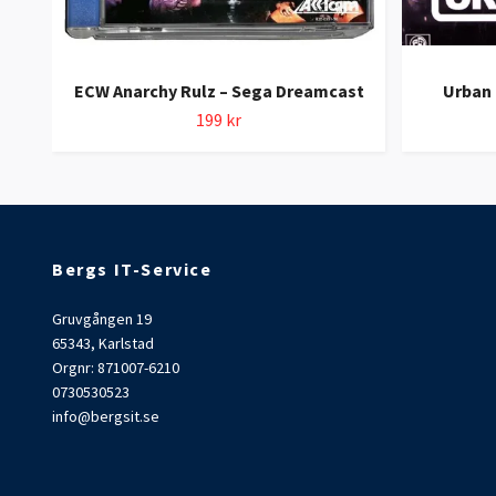
ECW Anarchy Rulz – Sega Dreamcast
Urban
199 kr
Bergs IT-Service
Gruvgången 19
65343, Karlstad
Orgnr: 871007-6210
0730530523
info@bergsit.se