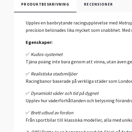
PRODUKTBESKRIVNING
RECENSIONER
Upplev en banbrytande racingupplevelse med
Metrop
precision belönades lika mycket som snabbhet.
Med r
Egenskaper:
✅
Kudos-systemet
Tjäna poäng inte bara genom att vinna, utan även gen
✅
Realistiska stadsmiljöer
Racingbanor baserade på verkliga städer som Londo
✅
Dynamiskt väder och tid på dygnet
Upplev hur väderförhållanden och belysning förändra
✅
Brett utbud av fordon
Från sportbilar till klassiska modeller, alla med uni