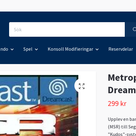
endo
Spel
Konsoll Modifieringar
Reservdelar
Metrop
Dreamc
299 kr
Upplev en ba
(MSR) till Se
"Kudos"-syst