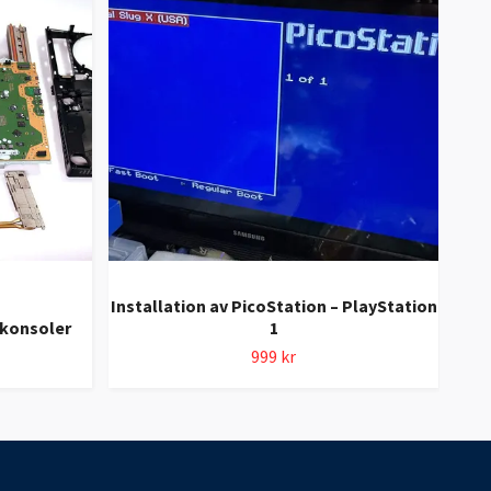
Installation av PicoStation – PlayStation
Pl
lkonsoler
1
999 kr