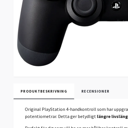
PRODUKTBESKRIVNING
RECENSIONER
Original PlayStation 4-handkontroll som har uppgr
potentiometrar. Detta ger betydligt
längre livsläng
Perfekt för dig som vill ha en mer hållbar kontroll 