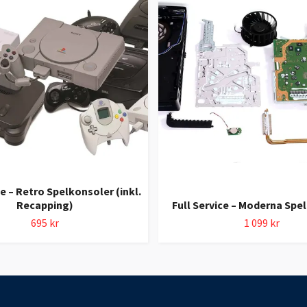
ce – Retro Spelkonsoler (inkl.
Recapping)
Full Service – Moderna Spe
695 kr
1 099 kr