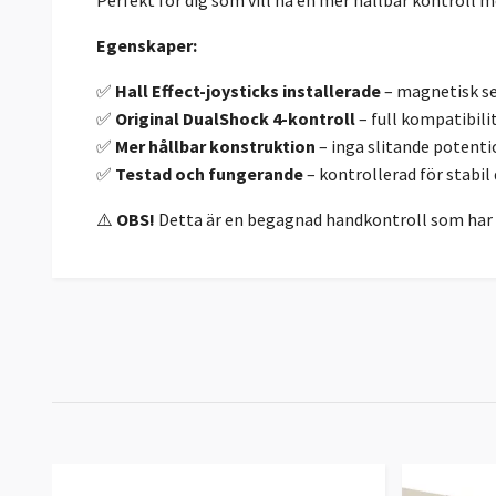
Egenskaper:
✅
Hall Effect-joysticks installerade
– magnetisk sen
✅
Original DualShock 4-kontroll
– full kompatibili
✅
Mer hållbar konstruktion
– inga slitande potenti
✅
Testad och fungerande
– kontrollerad för stabil 
⚠️
OBS!
Detta är en begagnad handkontroll som har m