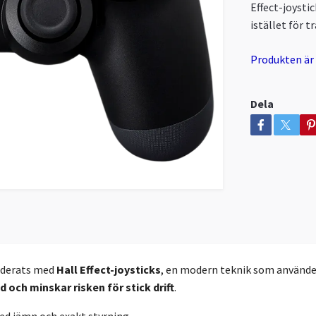
Effect-joysti
istället för t
Produkten är t
Dela
aderats med
Hall Effect-joysticks
, en modern teknik som använder
d och minskar risken för stick drift
.
med jämn och exakt styrning.