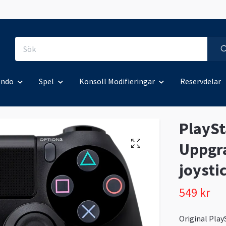
endo
Spel
Konsoll Modifieringar
Reservdelar
PlaySt
Uppgra
joysti
549 kr
Original Pla