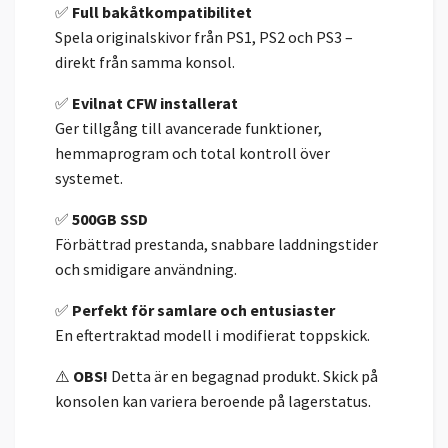
✅
Full bakåtkompatibilitet
Spela originalskivor från PS1, PS2 och PS3 –
direkt från samma konsol.
✅
Evilnat CFW installerat
Ger tillgång till avancerade funktioner,
hemmaprogram och total kontroll över
systemet.
✅
500GB SSD
Förbättrad prestanda, snabbare laddningstider
och smidigare användning.
✅
Perfekt för samlare och entusiaster
En eftertraktad modell i modifierat toppskick.
⚠️
OBS!
Detta är en begagnad produkt. Skick på
konsolen kan variera beroende på lagerstatus.